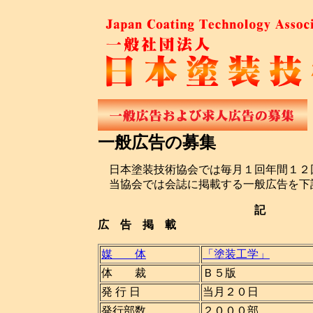
一般広告の募集
日本塗装技術協会では毎月１回年間１２
当協会では会誌に掲載する一般広告を下
記
広 告 掲 載
媒 体
「塗装工学」
体 裁
Ｂ５
発 行 日
当月２
発行部数
２００