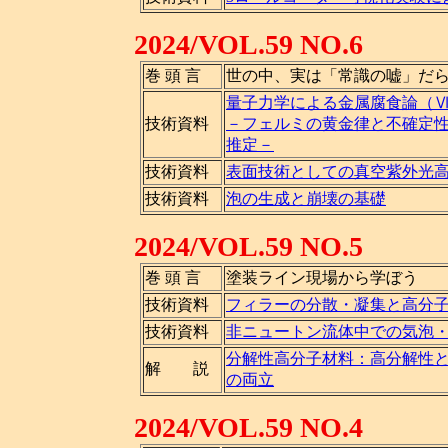
2024/VOL.59 NO.6
巻 頭 言
世の中、実は「常識の嘘」だ
量子力学による金属腐食論（
技術資料
－フェルミの黄金律と不確定
推定－
技術資料
表面技術としての真空紫外光
技術資料
泡の生成と崩壊の基礎
2024/VOL.59 NO.5
巻 頭 言
塗装ライン現場から学ぼう
技術資料
フィラーの分散・凝集と高分
技術資料
非ニュートン流体中での気泡
分解性高分子材料：高分解性
解 説
の両立
2024/VOL.59 NO.4