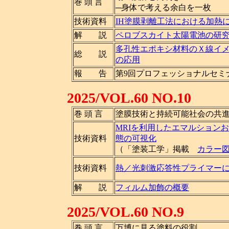
巻 頭 言
─身体で考える余白を一枚
技術資料
IH塗膜剥離工法における加熱
解 説
ペロブスカイト太陽電池の研
多孔性エポキシ材料のＸ線イ
総 説
の応用
報 告
第9回プロフェッショナルセミ
2025/VOL.60 NO.10
巻 頭 言
塗膜技術と持続可能社会の共
MRIを利用したエマルション
技術資料
態の可視化
（「塗装工学」掲載
カラー
技術資料
熱／光刺激応答性プライマー
解 説
フィルム加飾の概要
2025/VOL.60 NO.9
巻 頭 言
万博に見る塗料の役割