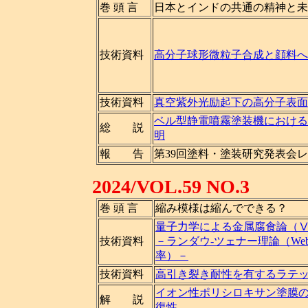
巻 頭 言
日本とインドの共通の精神と未
技術資料
高分子球形微粒子合成と顔料へ
技術資料
真空紫外光励起下の高分子表面
ベル型静電噴霧塗装機における
総 説
明
報 告
第39回塗料・塗装研究発表会
2024/VOL.59 NO.3
巻 頭 言
縮み模様は縮んでできる？
量子力学による金属腐食論（
技術資料
－ランダウ-ツェナー理論（We
率）－
技術資料
高引き裂き耐性を有するラテ
イオン性ポリシロキサン塗膜
解 説
復性