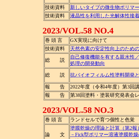
技術資料
新しいタイプの微生物ポリマ
技術資料
液晶性を利用した光解体性接
2023/VOL.58 NO.4
巻 頭 言
GX実現に向けて
技術資料
天然色素の安定性向上のため
自己修復機能を有する親水性
総 説
処理の開発動向
総 説
抗バイオフィルム性塗料開発
報 告
2022年度（令和4年度）第3
報 告
第38回塗料・塗装研究発表会
2023/VOL.58 NO.3
巻 頭 言
ランドセルで育つ個性と色覚
塗膜乾燥の理論と計算（第2報
論 文
－Fick型ポリマー溶液塗膜乾