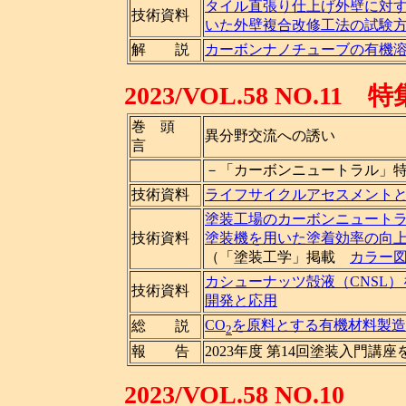
タイル直張り仕上げ外壁に対
技術資料
いた外壁複合改修工法の試験
解 説
カーボンナノチューブの有機
2023/VOL.58 NO
巻 頭
異分野交流への誘い
言
－「カーボンニュートラル」
技術資料
ライフサイクルアセスメントとSc
塗装工場のカーボンニュート
技術資料
塗装機を用いた塗着効率の向
（「塗装工学」掲載
カラー
カシューナッツ殻液（CNSL
技術資料
開発と応用
CO
を原料とする有機材料製造
総 説
2
報 告
2023年度 第14回塗装入門講
2023/VOL.58 NO.10