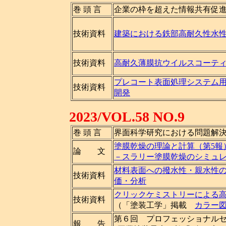
巻 頭 言
企業の枠を超えた情報共有促
技術資料
建築における鉄部高耐久性水
技術資料
高耐久薄膜抗ウイルスコーテ
プレコート表面処理システム
技術資料
開発
2023/VOL.58 NO.9
巻 頭 言
界面科学研究における問題解
塗膜乾燥の理論と計算（第5報
論 文
－スラリー塗膜乾燥のシミュ
材料表面への撥水性・親水性
技術資料
価・分析
クリックケミストリーによる
技術資料
（「塗装工学」掲載
カラー
第６回 プロフェッショナル
報 告