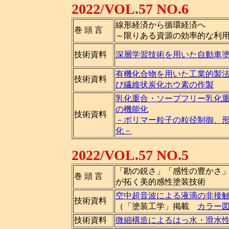
2022/VOL.57 NO.6
線形経済から循環経済へ
巻 頭 言
～限りある資源の効率的な利
技術資料
深層学習技術を用いた自動車
有機化合物を用いた工業的製
技術資料
び繊維状炭化ホウ素の作製
乳化重合・ソープフリー乳化
の機能化
技術資料
－ポリマー粒子の粒径制御、
化－
2022/VOL.57 NO.5
「勘の鋭さ」「感性の豊かさ
巻 頭 言
が拓く美的感性塗装技術
空中超音波による液滴の非接
技術資料
（「塗装工学」掲載
カラー
技術資料
微細構造によるはっ水・滑水