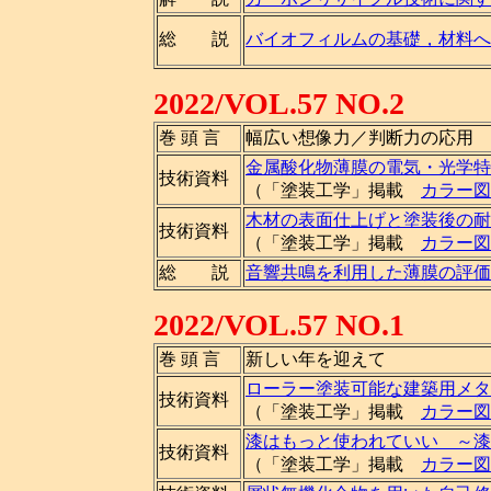
総 説
バイオフィルムの基礎，材料へ
2022/VOL.57 NO.2
巻 頭 言
幅広い想像力／判断力の応用
金属酸化物薄膜の電気・光学特
技術資料
（「塗装工学」掲載
カラー図
木材の表面仕上げと塗装後の耐
技術資料
（「塗装工学」掲載
カラー図
総 説
音響共鳴を利用した薄膜の評価
2022/VOL.57 NO.1
巻 頭 言
新しい年を迎えて
ローラー塗装可能な建築用メタ
技術資料
（「塗装工学」掲載
カラー図
漆はもっと使われていい ～漆
技術資料
（「塗装工学」掲載
カラー図