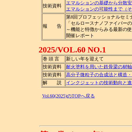
エマルションの基礎から分散安
技術資料
エマルションの可能性まで（そ
第8回プロフェッショナルセミ
「セルロースナノファイバーの
報 告
～機能と特徴からみる最新の使
開催レポート
2025/VOL.60 NO.1
巻 頭 言
新しい年を迎えて
技術資料
耐火塗料を用いた鉄骨梁の材軸
技術資料
高分子微粒子の合成法と構造・
解 説
インクジェットの技術動向と進
Vol.60(2025)のTOPへ戻る