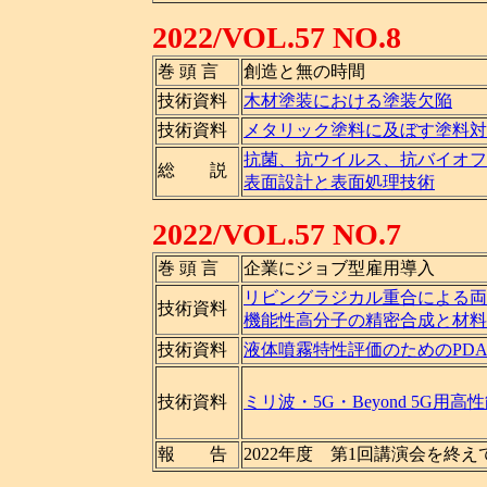
2022/VOL.57 NO.8
巻 頭 言
創造と無の時間
技術資料
木材塗装における塗装欠陥
技術資料
メタリック塗料に及ぼす塗料対
抗菌、抗ウイルス、抗バイオフ
総 説
表面設計と表面処理技術
2022/VOL.57 NO.7
巻 頭 言
企業にジョブ型雇用導入
リビングラジカル重合による両
技術資料
機能性高分子の精密合成と材料
技術資料
液体噴霧特性評価のためのPD
技術資料
ミリ波・5G・Beyond 5G
報 告
2022年度 第1回講演会を終え