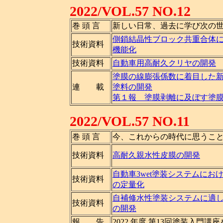
2022/VOL.57 NO.12
巻 頭 言
新しい日常、過去に学び次の
側鎖結晶性ブロック共重合体
技術資料
機能化
技術資料
自動車用高耐久クリヤの開発
塗膜の線膨張係数に着目した
連 載
塗料の開発
第１報 塗膜剥離に及ぼす塗
2022/VOL.57 NO.11
巻 頭 言
今、これからの時代に思うこ
技術資料
高耐久親水性皮膜の開発
自動車3wet塗装システムに
技術資料
の定量化
自補修水性塗装システムに適
技術資料
の開発
報 告
2022 年度 第13回塗装入門講