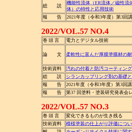
機能性流体（ER流体／磁性流
総 説
体）の特性と応用技術
報 告
2021年度（令和3年度）第3
2022/VOL.57 NO.4
巻 頭 言
電力とデジタル技術
論 文
柔軟性に富んだ厚膜塗膜材の耐
技術資料
汚れの付着と防汚コーティング
総 説
シランカップリング剤の基礎と
報 告
2021年度（令和3年度）第3回
報 告
第37 回塗料・塗装研究発表会
2022/VOL.57 NO.3
巻 頭 言
変化できるものが生き残る
技術資料
模様塗装の仕上がり評価につい
解 説
カーボンリサイクル技術に関す