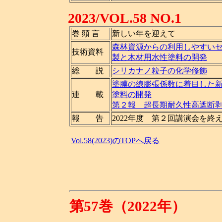
2023/VOL.58 NO.1
巻 頭 言
新しい年を迎えて
森林資源からの利用しやすい
技術資料
製と木材用水性塗料の開発
総 説
シリカナノ粒子の化学修飾
塗膜の線膨張係数に着目した
連 載
塗料の開発
第２報 超長期耐久性高遮断
報 告
2022年度 第２回講演会を終
Vol.58(2023)のTOPへ戻る
第57巻（2022年）