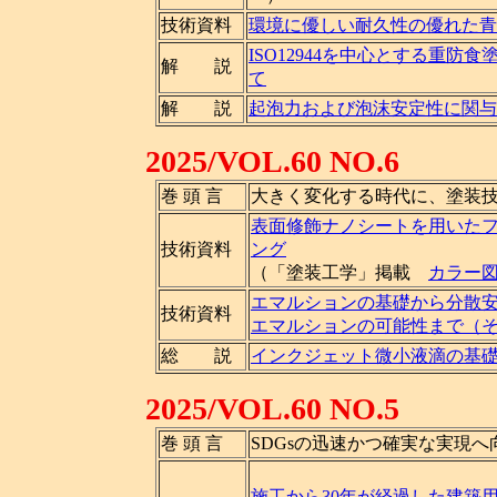
技術資料
環境に優しい耐久性の優れた青
ISO12944を中心とする重防
解 説
て
解 説
起泡力および泡沫安定性に関与
2025/VOL.60 NO.6
巻 頭 言
大きく変化する時代に、塗装
表面修飾ナノシートを用いた
技術資料
ング
（「塗装工学」掲載
カラー
エマルションの基礎から分散
技術資料
エマルションの可能性まで（
総 説
インクジェット微小液滴の基
2025/VOL.60 NO.5
巻 頭 言
SDGsの迅速かつ確実な実現へ
施工から30年が経過した建築