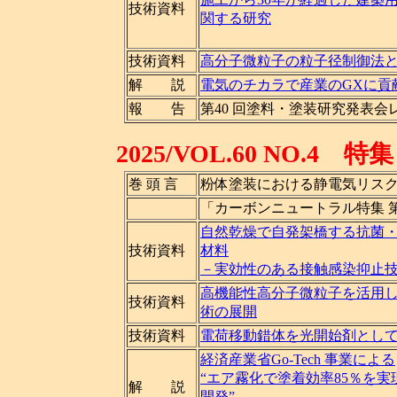
技術資料
関する研究
技術資料
高分子微粒子の粒子径制御法
解 説
電気のチカラで産業のGXに貢
報 告
第40 回塗料・塗装研究発表会
2025/VOL.60 NO
巻 頭 言
粉体塗装における静電気リス
「カーボンニュートラル特集 
自然乾燥で自発架橋する抗菌
技術資料
材料
－実効性のある接触感染抑止
高機能性高分子微粒子を活用
技術資料
術の展開
技術資料
電荷移動錯体を光開始剤とし
経済産業省Go-Tech 事業による
“エア霧化で塗着効率85％を
解 説
開発”