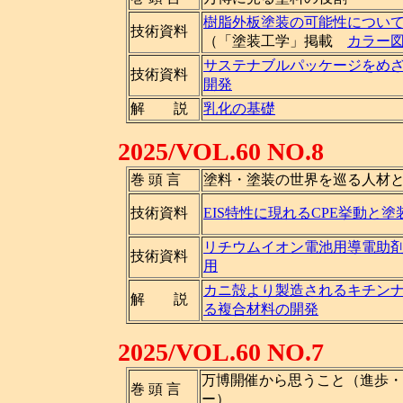
樹脂外板塗装の可能性につい
技術資料
（「塗装工学」掲載
カラー
サステナブルパッケージをめ
技術資料
開発
解 説
乳化の基礎
2025/VOL.60 NO.8
巻 頭 言
塗料・塗装の世界を巡る人材
技術資料
EIS特性に現れるCPE挙動と
リチウムイオン電池用導電助
技術資料
用
カニ殻より製造されるキチン
解 説
る複合材料の開発
2025/VOL.60 NO.7
万博開催から思うこと（進歩・
巻 頭 言
ー）