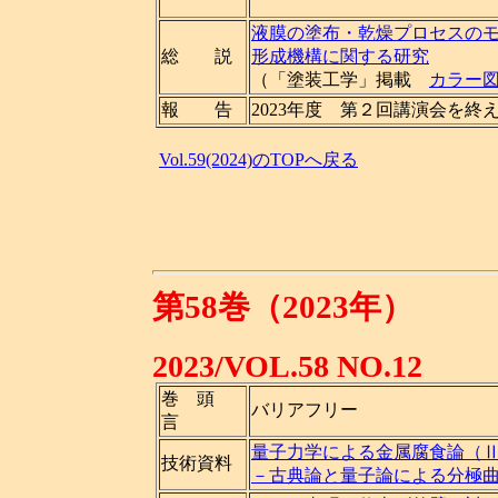
液膜の塗布・乾燥プロセスの
総 説
形成機構に関する研究
（「塗装工学」掲載
カラー
報 告
2023年度 第２回講演会を終
Vol.59(2024)のTOPへ戻る
第58巻（2023年）
2023/VOL.58 NO.12
巻 頭
バリアフリー
言
量子力学による金属腐食論（
技術資料
－古典論と量子論による分極