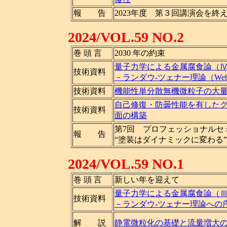
報 告
2023年度 第３回講演会を終
2024/VOL.59 NO.2
巻 頭 言
2030 年の約束
量子力学による金属腐食論（
技術資料
－ランダウ-ツェナー理論（We
技術資料
機能性単分散無機微粒子の大
自己修復・防曇性能を有した
技術資料
面の構築
第7回 プロフェッショナルセ
報 告
“塗装はダイナミックに変わる
2024/VOL.59 NO.1
巻 頭 言
新しい年を迎えて
量子力学による金属腐食論（
技術資料
－ランダウ-ツェナー理論への
解 説
静電微粒化の基礎と流量増大