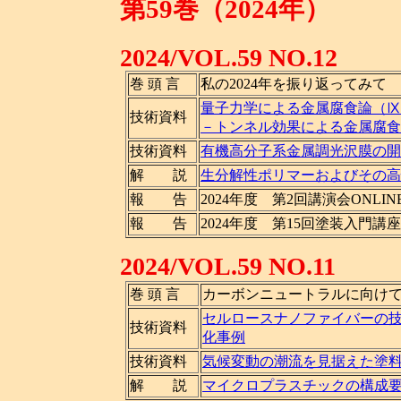
第59巻（2024年）
2024/VOL.59 NO.12
巻 頭 言
私の2024年を振り返ってみて
量子力学による金属腐食論（Ⅸ
技術資料
－トンネル効果による金属腐食
技術資料
有機高分子系金属調光沢膜の開
解 説
生分解性ポリマーおよびその高
報 告
2024年度 第2回講演会ONLI
報 告
2024年度 第15回塗装入門講
2024/VOL.59 NO.11
巻 頭 言
カーボンニュートラルに向け
セルロースナノファイバーの
技術資料
化事例
技術資料
気候変動の潮流を見据えた塗料
解 説
マイクロプラスチックの構成