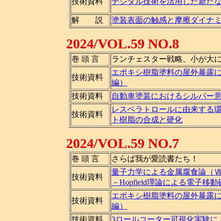
技術資料
デジタル技術を活用した新た
解 説
塗装表面の触感と摩擦ダイナ
2024/VOL.59 NO.8
巻 頭 言
ランチェスター戦略、小が大
エポキシ樹脂塗料の屋外暴露
技術資料
編）
技術資料
自動車塗装におけるシルバー
レスベラトロールに由来する環
技術資料
ト樹脂の合成と硬化
2024/VOL.59 NO.7
巻 頭 言
さらば我が愛読書たち！
量子力学による金属腐食論（
技術資料
－Hopfield理論による電子移
エポキシ樹脂塗料の屋外暴露
技術資料
編）
技術資料
3ロールコーター可視化実験に