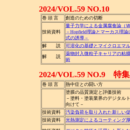
2024/VOL.59 NO.10
巻 頭 言
創造のための切断
量子力学による金属腐食論（
技術資料
－Hopfield理論とマーカス
式の誘導－
解 説
可溶化の基礎とマイクロエマ
薬物封入微粒子キャリアの粘
解 説
術
2024/VOL.59 NO
巻 頭 言
熱中症との闘い方
塗膜の品質測定と評価技術
－塗料・塗装業界のデジタル
向けて－
技術資料
汚染負荷を取り入れた新しい
技術資料
光熱測定によるコーティング