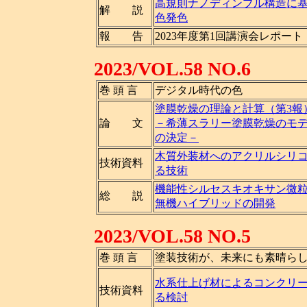
高規則ナノディンプル構造に
解 説
色発色
報 告
2023年度第1回講演会レポート
2023/VOL.58 NO.6
巻 頭 言
デジタル時代の色
塗膜乾燥の理論と計算（第3報
論 文
－希薄スラリー塗膜乾燥のモ
の決定－
木質外装材へのアクリルシリ
技術資料
る技術
機能性シルセスキオキサン微
総 説
無機ハイブリッドの開発
2023/VOL.58 NO.5
巻 頭 言
塗装技術が、未来にも素晴ら
水系仕上げ材によるコンクリ
技術資料
る検討