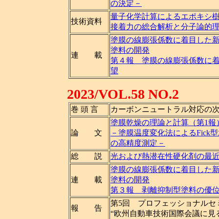
の決定－
量子化学計算によるエポキシ
技術資料
接着力の総合解析と分子論的
塗膜の線膨張係数に着目した
塗料の開発
連 載
第４報 塗膜の線膨張係数に
望
2023/VOL.58 NO.2
巻 頭 言
カーボンニュートラル対応の
塗膜乾燥の理論と計算（第1報
論 文
－塗膜温度変化法によるFick
の高精度測定－
総 説
光および熱潜在性硬化剤の最
塗膜の線膨張係数に着目した
連 載
塗料の開発
第３報 剥離抑制型塗料の優
第5回 プロフェッショナルセ
報 告
“欧州自動車技術国際会議に見