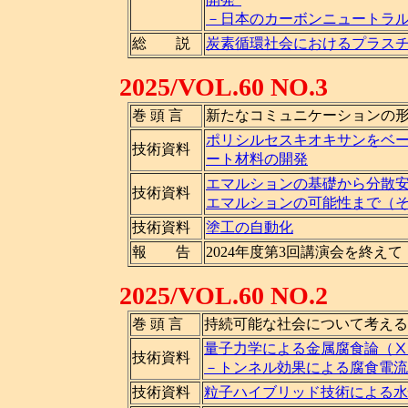
－日本のカーボンニュートラ
総 説
炭素循環社会におけるプラス
2025/VOL.60 NO.3
巻 頭 言
新たなコミュニケーションの
ポリシルセスキオキサンをベ
技術資料
ート材料の開発
エマルションの基礎から分散
技術資料
エマルションの可能性まで（
技術資料
塗工の自動化
報 告
2024年度第3回講演会を終えて
2025/VOL.60 NO.2
巻 頭 言
持続可能な社会について考える
量子力学による金属腐食論（Ⅹ
技術資料
－トンネル効果による腐食電流
技術資料
粒子ハイブリッド技術による水