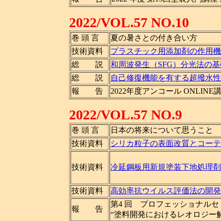
2022/VOL.57 NO.10
巻 頭 言
夏の暑さとの付き合い方
技術資料
プラスチック用添加剤の作用機
総 説
和周波発生（SFG）分光法の
総 説
自己修復機能を有する超撥水性
報 告
2022年度アンコール ONLIN
2022/VOL.57 NO.9
巻 頭 言
日本の将来について思うこと
技術資料
シリカ粒子の表面改質とコーテ
技術資料
冷延鋼板用新規塗装下地処理剤
技術資料
高効率抗ウイルス評価法の開発
第4 回 プロフェッショナルセ
報 告
“塗料開発におけるレオロジー