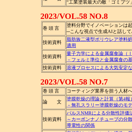
“工業塗装最大の敵「ゴミブツ
2023/VOL.58 NO.8
塗料分野でイノベーションは
巻 頭 言
─こんな視点で生成AIと話し
脂肪族二液型ポリウレア塗料
技術資料
適用
量子力学による金属腐食論（
技術資料
－フェルミ準位と金属腐食の
技術資料
溶液プロセスによる大気安定な
2023/VOL.58 NO.7
巻 頭 言
コーティング業界を担う人材
塗膜乾燥の理論と計算（第4報
論 文
－無孔スラリー塗膜乾燥のモ
パルスNMRによる分散性評価
技術資料
～カーボンナノチューブの分
導電性の関係