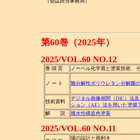
（会誌担当事務局）
第60巻（2025年）
2025/VOL.60 NO.12
巻 頭 言
ノーベル化学賞と塗装技術、
ノ ー ト
難分解性ポリウレタン分解菌
デジタル画像相関（DIC）法
技術資料
ション（AE）法を用いた塗膜
解 説
撥水性構造色塗装
2025/VOL.60 NO.11
場の設計と両利き